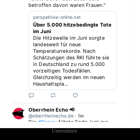
betroffen davon waren Frauen."
perspektive-online.net
Über 5.000 hitzebedingte Tote
im Juni
Die Hitzewelle im Juni sorgte
landesweit für neue
Temperaturrekorde. Nach
Schätzungen des RKI führte sie
in Deutschland zu rund 5.000
vorzeitigen Todesfällen.
Gleichzeitig werden im neuen
Haushaltspla...
Oberrhein Echo 📢
@oberrheinecho.de
⋅
1m
Die 
#Donau
 führte Ende Juni nur 
ein Sechstel der sonst üblichen 
Unterstützen
Wassermenge - so wenig wie seit 