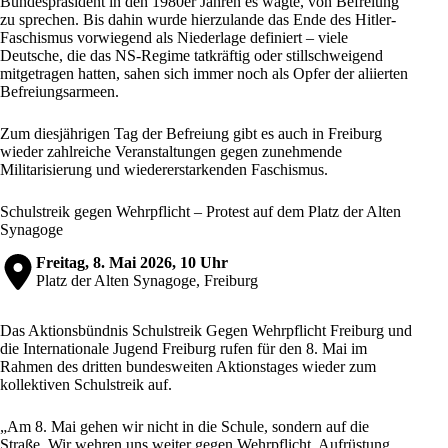
Bundespräsident in den 1980er Jahren es wagte, von Befreiung
zu sprechen. Bis dahin wurde hierzulande das Ende des Hitler-
Faschismus
vorwiegend als Niederlage definiert – viele
Deutsche, die das NS-Regime tatkräftig oder stillschweigend
mitgetragen hatten, sahen sich immer noch als Opfer der aliierten
Befreiungsarmeen.
Zum diesjährigen Tag der Befreiung gibt es auch in
Freiburg
wieder zahlreiche Veranstaltungen gegen
zunehmende
Militarisierung
und
wiedererstarkenden Faschismus
.
Schulstreik gegen Wehrpflicht – Protest auf dem Platz der Alten
Synagoge
Freitag, 8. Mai 2026, 10 Uhr
Platz der Alten Synagoge, Freiburg
Das Aktionsbündnis
Schulstreik Gegen Wehrpflicht Freiburg
und
die
Internationale Jugend Freiburg
rufen für den 8. Mai im
Rahmen des dritten bundesweiten Aktionstages wieder zum
kollektiven Schulstreik auf.
„Am 8. Mai gehen wir nicht in die Schule, sondern auf die
Straße. Wir wehren uns weiter gegen Wehrpflicht, Aufrüstung