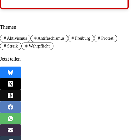
Themen
#
Aktivismus
#
Antifaschismus
#
Freiburg
#
Protest
#
Streik
#
Wehrpflicht
Jetzt teilen