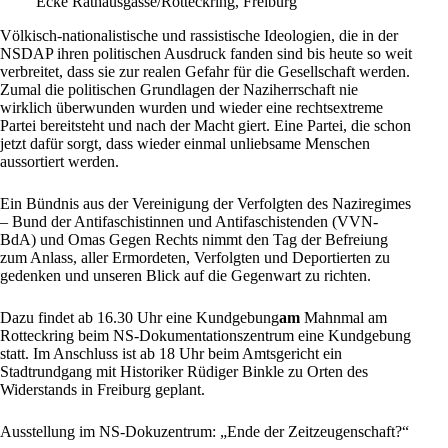
Ecke Rathausgasse/Rotteckring, Freiburg
Völkisch-nationalistische und rassistische Ideologien, die in der
NSDAP ihren politischen Ausdruck fanden sind bis heute so weit
verbreitet, dass sie zur realen Gefahr für die Gesellschaft werden.
Zumal die politischen Grundlagen der Naziherrschaft nie
wirklich überwunden wurden und wieder eine rechtsextreme
Partei bereitsteht und nach der Macht giert. Eine Partei, die schon
jetzt dafür sorgt, dass wieder einmal unliebsame Menschen
aussortiert werden.
Ein Bündnis aus der
Vereinigung der Verfolgten des Naziregimes
– Bund der Antifaschistinnen und Antifaschistenden (VVN-
BdA)
und
Omas Gegen Rechts
nimmt den Tag der Befreiung
zum Anlass, aller Ermordeten, Verfolgten und Deportierten zu
gedenken und unseren Blick auf die Gegenwart zu richten.
Dazu findet ab 16.30 Uhr eine Kundgebung
am
Mahnmal am
Rotteckring beim NS-Dokumentationszentrum eine Kundgebung
statt. Im Anschluss ist ab 18 Uhr beim Amtsgericht ein
Stadtrundgang mit Historiker Rüdiger Binkle zu Orten des
Widerstands in
Freiburg
geplant.
Ausstellung im NS-Dokuzentrum: „Ende der Zeitzeugenschaft?“