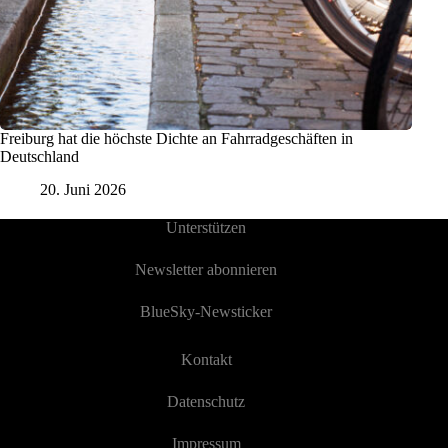
Freiburg hat die höchste Dichte an Fahrradgeschäften in
Deutschland
20. Juni 2026
Unterstützen
Newsletter abonnieren
BlueSky-Newsticker
Kontakt
Datenschutz
Impressum