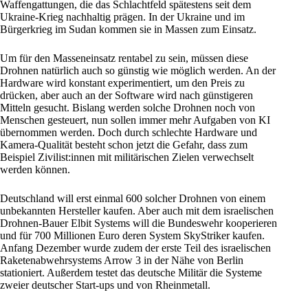
Waffengattungen, die das Schlachtfeld spätestens seit dem
Ukraine-Krieg nachhaltig prägen. In der Ukraine und im
Bürgerkrieg im Sudan kommen sie in Massen zum Einsatz.
Um für den Masseneinsatz rentabel zu sein, müssen diese
Drohnen natürlich auch so günstig wie möglich werden. An der
Hardware wird konstant experimentiert, um den Preis zu
drücken, aber auch an der Software wird nach günstigeren
Mitteln gesucht. Bislang werden solche Drohnen noch von
Menschen gesteuert, nun sollen immer mehr Aufgaben von KI
übernommen werden. Doch durch schlechte Hardware und
Kamera-Qualität besteht schon jetzt die Gefahr, dass zum
Beispiel Zivilist:innen mit militärischen Zielen verwechselt
werden können.
Deutschland will erst einmal 600 solcher Drohnen von einem
unbekannten Hersteller kaufen. Aber auch mit dem israelischen
Drohnen-Bauer Elbit Systems will die Bundeswehr kooperieren
und für 700 Millionen Euro deren System SkyStriker kaufen.
Anfang Dezember wurde zudem der erste Teil des israelischen
Raketenabwehrsystems Arrow 3 in der Nähe von Berlin
stationiert
. Außerdem testet das deutsche Militär die Systeme
zweier deutscher Start-ups und von Rheinmetall.