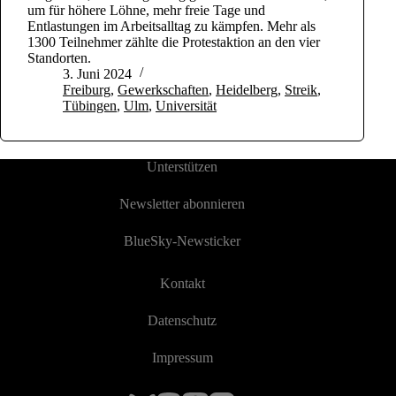
um für höhere Löhne, mehr freie Tage und
Entlastungen im Arbeitsalltag zu kämpfen. Mehr als
1300 Teilnehmer zählte die Protestaktion an den vier
Standorten.
3. Juni 2024
Freiburg
,
Gewerkschaften
,
Heidelberg
,
Streik
,
Tübingen
,
Ulm
,
Universität
Unterstützen
Newsletter abonnieren
BlueSky-Newsticker
Kontakt
Datenschutz
Impressum