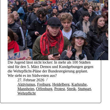
Die Jugend lässt nicht locker: In mehr als 100 Städten
sind für den 5. März Demos und Kundgebungen gegen
die Wehrpflicht-Pläne der Bundesregierung geplant.
Wie sieht es im Südwesten aus?
27. Februar 2026
Aktivismus
,
Freiburg
,
Heidelberg
,
Karlsruhe
,
Mannheim
,
Offenburg
,
Protest
,
Streik
,
Stuttgart
,
Wehrpflicht