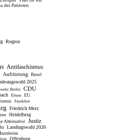
Europas“ Plan für ein
a der Patrioten
rg
Region
us
Antifaschismus
Aufrüstung
Basel
destagswahl 2025
CDU
wehr. Berlin
bach
EU
Elsass
ismus
Frankfurt
urg
Friedrich Merz
Heidelberg
üne
Justiz
e Alternative
Landtagswahl 2026
hr
annheim
Offenburg
ität