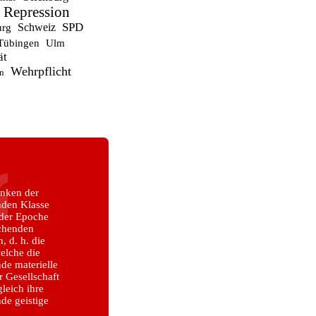
Repression
SPD
Schweiz
urg
Tübingen
Ulm
ät
Wehrpflicht
n
nken der
nden Klasse
eder Epoche
schenden
 d. h. die
elche die
de materielle
 Gesellschaft
ugleich ihre
de geistige