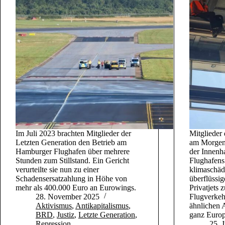
Im Juli 2023 brachten Mitglieder der
Mitglieder 
Letzten Generation den Betrieb am
am Morgen 
Hamburger Flughafen über mehrere
der Innenha
Stunden zum Stillstand. Ein Gericht
Flughafens
verurteilte sie nun zu einer
klimaschäd
Schadensersatzahlung in Höhe von
überflüssi
mehr als 400.000 Euro an Eurowings.
Privatjets 
28. November 2025
Flugverkeh
Aktivismus
,
Antikapitalismus
,
ähnlichen 
BRD
,
Justiz
,
Letzte Generation
,
ganz Europa
Repression
25. 