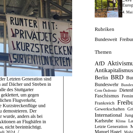
„Ave 
Europ
4. Mai
Rubriken
Bundesweit
Freibu
Themen
Aktivism
AfD
Antikapitalismus
BRD
Berlin
Bun
der Letzten Generation sind
auf Dächer und Streben in
Bundeswehr
Bundes
lle des Stuttgarter
Dieten
Cem Özdemir
 geklettert, um gegen
Faschismus
Femin
lichen Flugverkehr,
Freib
Frankreich
ge Kurzstreckenflüge und
Gewerkschaften
Gr
zu demostrieren. Der
International
Jung
r wurde, anders als bei
Karlsruhe
La
Klima
Aktionen an Flughäfen in
Letzte Generation
M
, nicht beeinträchtigt.
Manuel Hagel
Juli 2024
Mobil