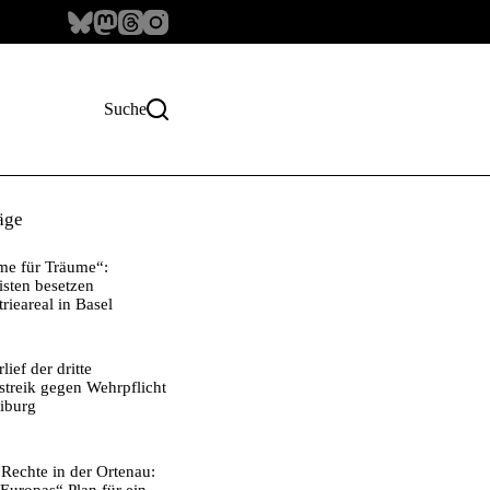
Suche
äge
e für Träume“:
isten besetzen
trieareal in Basel
i
lief der dritte
streik gegen Wehrpflicht
eiburg
Rechte in der Ortenau: