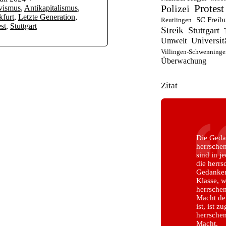
Polizei
Protest
vismus
,
Antikapitalismus
,
kfurt
,
Letzte Generation
,
SC Freib
Reutlingen
st
,
Stuttgart
Streik
Stuttgart
Universit
Umwelt
Villingen-Schwenninge
Überwachung
Zitat
Die Geda
herrsche
sind in j
die herr
Gedanken,
Klasse, w
herrschen
Macht der
ist, ist z
herrschen
Macht.