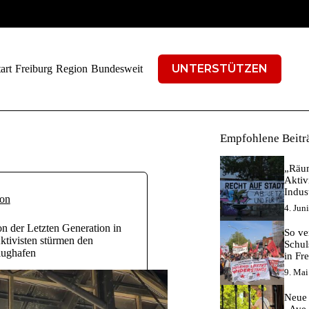
UNTERSTÜTZEN
art
Freiburg
Region
Bundesweit
Empfohlene Beitr
„Räum
Aktiv
Indus
on
4. Jun
on der Letzten Generation in
So ver
Aktivisten stürmen den
Schul
lughafen
in Fr
9. Mai
Neue 