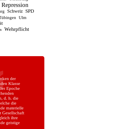
Repression
SPD
Schweiz
urg
Tübingen
Ulm
ät
Wehrpflicht
n
nken der
nden Klasse
eder Epoche
schenden
 d. h. die
elche die
de materielle
 Gesellschaft
ugleich ihre
de geistige