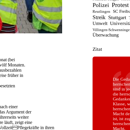
Polizei
Protest
SC Freib
Reutlingen
Streik
Stuttgart
Universit
Umwelt
Villingen-Schwenninge
Überwachung
Zitat
nat (bei
zwölf Monaten.
 ausbezahlen
ise früher in
Die Geda
herrsche
besetzten
sind in j
die herr
Gedanken,
Klasse, w
nach einer
herrschen
 das Argument der
Macht der
hrerseits weiter
ist, ist z
 läuft, zeigt eine
herrschen
llzeitPflegekräfte in ihren
Macht.