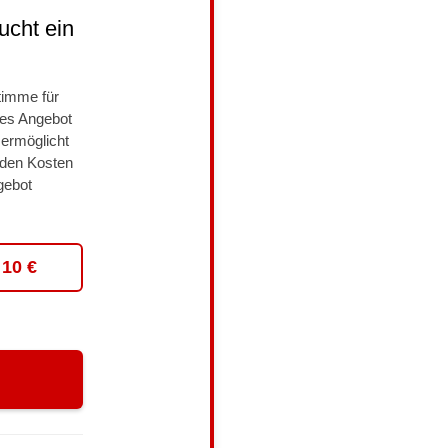
ucht ein
timme für
tes Angebot
 ermöglicht
enden Kosten
gebot
10 €