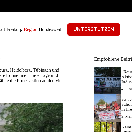
UNTERSTÜTZEN
art
Freiburg
Region
Bundesweit
n
Empfohlene Beitr
burg, Heidelberg, Tübingen und
„Räum
here Löhne, mehr freie Tage und
Aktiv
hlte die Protestaktion an den vier
Indus
4. Jun
So ver
Schul
in Fr
9. Mai
Neue 