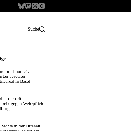
Suche
äge
e für Träume“:
isten besetzen
trieareal in Basel
i
lief der dritte
streik gegen Wehrpflicht
eiburg
Rechte in der Ortenau: