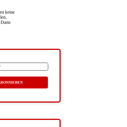
ten keine
len.
. Dann