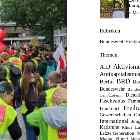
„Ave 
Europ
4. Mai
Rubriken
Bundesweit
Freibu
Themen
Aktivism
AfD
Antikapitalismus
BRD
Berlin
Bun
Bundeswehr
Bundes
Dieten
Cem Özdemir
Faschismus
Femin
Freib
Frankreich
Gewerkschaften
Gr
International
Jung
Karlsruhe
La
Klima
Letzte Generation
M
Manuel Hagel
Mobil