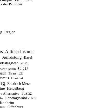
Europas“ Plan für ein
a der Patrioten
rg
Region
us
Antifaschismus
Aufrüstung
Basel
destagswahl 2025
CDU
wehr. Berlin
bach
EU
Elsass
ismus
Frankfurt
urg
Friedrich Merz
Heidelberg
üne
Justiz
e Alternative
Landtagswahl 2026
hr
annheim
Offenburg
ität