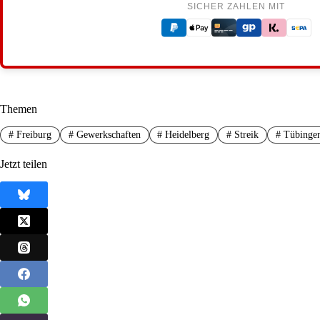
SICHER ZAHLEN MIT
Themen
#
Freiburg
#
Gewerkschaften
#
Heidelberg
#
Streik
#
Tübinge
Jetzt teilen