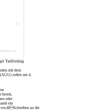
Ein Beitrag geteilt von Aktive ver.di Azubis Uniklinik Freiburg (AVA) (@aktive.verdi.azubis_ukf)
ger Tarifvertrag
unden mit dem
 (AGU) sollen am 4.
hne
 bereit,
hen oder
amit ein
 ver.diSchreiben an die