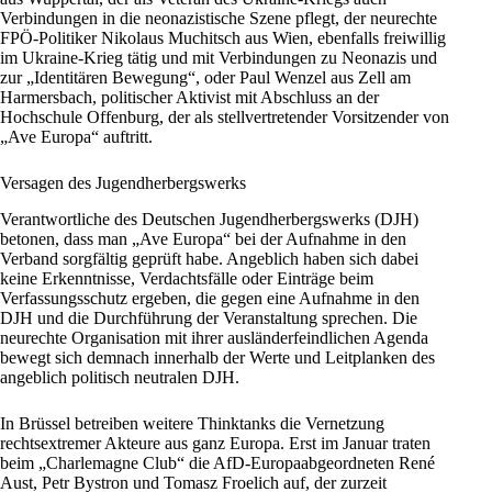
Verbindungen in die neonazistische Szene pflegt, der neurechte
FPÖ-Politiker Nikolaus Muchitsch aus Wien, ebenfalls freiwillig
im Ukraine-Krieg tätig und mit Verbindungen zu Neonazis und
zur „Identitären Bewegung“, oder Paul Wenzel aus Zell am
Harmersbach, politischer Aktivist mit Abschluss an der
Hochschule
Offenburg
, der als stellvertretender Vorsitzender von
„Ave Europa“ auftritt.
Versagen des Jugendherbergswerks
Verantwortliche des Deutschen Jugendherbergswerks (DJH)
betonen, dass man „Ave Europa“ bei der Aufnahme in den
Verband sorgfältig geprüft habe. Angeblich haben sich dabei
keine Erkenntnisse, Verdachtsfälle oder Einträge beim
Verfassungsschutz ergeben, die gegen eine Aufnahme in den
DJH und die Durchführung der Veranstaltung sprechen. Die
neurechte Organisation mit ihrer ausländerfeindlichen Agenda
bewegt sich demnach innerhalb der Werte und Leitplanken des
angeblich politisch neutralen DJH.
In Brüssel betreiben weitere Thinktanks die Vernetzung
rechtsextremer Akteure aus ganz Europa. Erst im Januar traten
beim „Charlemagne Club“ die
AfD
-Europaabgeordneten René
Aust, Petr Bystron und Tomasz Froelich auf, der zurzeit