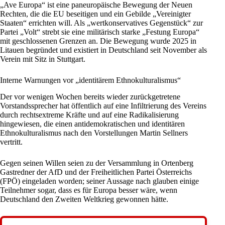
„Ave Europa“ ist eine paneuropäische Bewegung der Neuen
Rechten, die die
EU
beseitigen und ein Gebilde „Vereinigter
Staaten“ errichten will. Als „wertkonservatives Gegenstück“ zur
Partei „Volt“ strebt sie eine militärisch starke „Festung Europa“
mit geschlossenen Grenzen an. Die Bewegung wurde 2025 in
Litauen begründet und existiert in
Deutschland
seit November als
Verein mit Sitz in
Stuttgart
.
Interne Warnungen vor „identitärem Ethnokulturalismus“
Der vor wenigen Wochen bereits wieder zurückgetretene
Vorstandssprecher hat öffentlich auf eine Infiltrierung des Vereins
durch rechtsextreme Kräfte und auf eine Radikalisierung
hingewiesen, die einen antidemokratischen und identitären
Ethnokulturalismus nach den Vorstellungen Martin Sellners
vertritt.
Gegen seinen Willen seien zu der Versammlung in Ortenberg
Gastredner der
AfD
und der Freiheitlichen Partei Österreichs
(FPÖ) eingeladen worden; seiner Aussage nach glauben einige
Teilnehmer sogar, dass es für Europa besser wäre, wenn
Deutschland den Zweiten Weltkrieg gewonnen hätte.