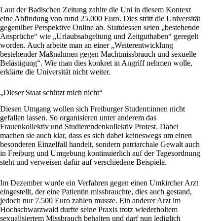
Laut der
Badischen Zeitung
zahlte die Uni in diesem Kontext
eine Abfindung von rund 25.000 Euro. Dies stritt die Universität
gegenüber Perspektive Online ab. Stattdessen seien „bestehende
Ansprüche“ wie „Urlaubsabgeltung und Zeitguthaben“ geregelt
worden. Auch arbeite man an einer „Weiterentwicklung
bestehender Maßnahmen gegen Machtmissbrauch und sexuelle
Belästigung“. Wie man dies konkret in Angriff nehmen wolle,
erklärte die Universität nicht weiter.
„Dieser Staat schützt mich nicht“
Diesen Umgang wollen sich Freiburger Student:innen nicht
gefallen lassen. So organisieren unter anderem das
Frauenkollektiv und Studierendenkollektiv
Protest
. Dabei
machen sie auch klar, dass es sich dabei keineswegs um einen
besonderen Einzelfall handelt, sondern patriarchale Gewalt auch
in Freiburg und Umgebung kontinuierlich auf der Tagesordnung
steht und verweisen dafür auf verschiedene Beispiele.
Im Dezember wurde ein Verfahren gegen einen Umkircher Arzt
eingestellt
, der eine Patientin missbrauchte, dies auch gestand,
jedoch nur 7.500 Euro zahlen musste. Ein anderer Arzt im
Hochschwarzwald durfte seine Praxis trotz wiederholtem
sexualisiertem Missbrauch
behalten
und darf nun lediglich