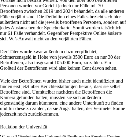
Vorfälle nicht bestraft werden: Von den über 800 betroffenen
Personen wurden vor Gericht jedoch nur Fälle mit 70
Betroffenen zwischen 2019 und 2024 behandelt, da alle anderen
Fälle verjährt sind. Die Definition eines Falles bezieht sich hier
außerdem nicht auf die jeweils betroffenen Personen, sondern auf
jedes Austauschen der Speicherkarte. Somit wurden tatsächlich
nur 61 Fälle verhandelt. Gegenüber Perspektive Online äußerte
sich W.’s Anwalt nicht zu den verjährten Fällen.
Der Täter wurde zwar außerdem dazu verpflichtet,
Schmerzensgeld in Höhe von jeweils 3500 Euro an nur 30 der
Betroffenen, also insgesamt 105.000 Euro, zu zahlen. Ein
Großteil der Betroffenen wird also keinen Cent davon sehen.
Viele der Betroffenen wurden bisher auch nicht identifiziert und
finden erst jetzt über Berichterstattungen heraus, dass sie selbst
Betroffene sind. Unmittelbar nachdem die Betroffenen die
Kamera gefunden hatten, mussten sie sich außerdem
eigenständig
darum kümmern, eine andere Unterkunft zu finden
und für diese zu zahlen, da sie Angst hatten, der Vermieter könne
jederzeit noch zurückkommen.
Reaktion der Universität
W. war Mitarbeiter der Universität
Freiburg
im Service Center.