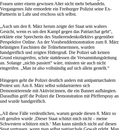
Frauen unter einem gewissen Alter nicht mehr behandeln.
Vergangenes Jahr
ermordete
ein Freiburger Polizist seine Ex-
Partnerin in
Lahr
und erschoss sich selbst.
„Auch um den 8. März herum zeigte der Staat sein wahres
Gesicht, wenn es um den Kampf gegen das Patriarchat geht“,
erklärte eine Sprecherin des Studierendenkollektivs gegenüber
Perspektive Online. An der Vorabenddemonstration zum 8. März
belästigten Faschisten die Teilnehmerinnen, wurden
handgreiflich und zeigten Hitlergruß. Die
Polizei
sah keinen
Grund einzugreifen, schrie stattdessen die Versammlungsleitung
an. Solange „nichts passiert“ wäre, müssten sie auch nicht
eingreifen. „Man ist also vollständig auf sich allein gestellt.“
Hingegen geht die
Polizei
deutlich anders mit antipatriarchalem
Protest
um: Am 8. März selbst solidarisierten sich
Demonstrierende mit Aktivist:innen, die ein Banner aufhängten.
Daraufhin griff die
Polizei
die Demonstration mit Pfefferspray an
und wurde handgreiflich.
„All diese Fälle verdeutlichen, warum gerade diesen 8. März so
oft gerufen wurde ‚Dieser Staat schützt mich nicht – meine
Schwestern schützen mich.‘ Man kann nämlich nicht auf diesen
Staat vertrauen, wenn man selbst patriarchale Gewalt erlebt. Man