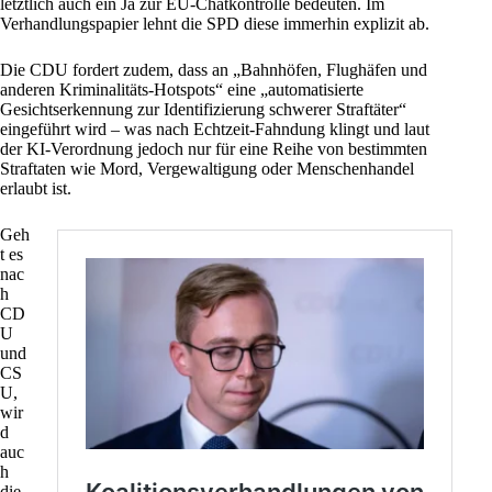
letztlich auch ein Ja zur
EU
-Chatkontrolle bedeuten. Im
Verhandlungspapier lehnt die SPD diese immerhin explizit ab.
Die CDU fordert zudem, dass an „Bahnhöfen, Flughäfen und
anderen Kriminalitäts-Hotspots“ eine „automatisierte
Gesichtserkennung zur Identifizierung schwerer Straftäter“
eingeführt wird – was nach Echtzeit-Fahndung klingt und laut
der KI-Verordnung jedoch nur für eine
Reihe von bestimmten
Straftaten wie Mord, Vergewaltigung oder Menschenhandel
erlaubt ist.
Geh
t es
nac
h
CD
U
und
CS
U,
wir
d
auc
h
die