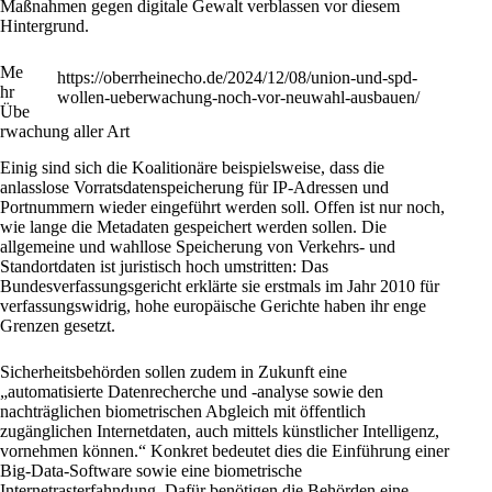
Maßnahmen gegen digitale Gewalt verblassen vor diesem
Hintergrund.
Me
https://oberrheinecho.de/2024/12/08/
union
-und-
spd
-
hr
wollen-ueberwachung-noch-vor-neuwahl-ausbauen/
Übe
rwachung aller Art
Einig sind sich die Koalitionäre beispielsweise, dass die
anlasslose Vorratsdatenspeicherung für IP-Adressen und
Portnummern wieder eingeführt werden soll. Offen ist nur noch,
wie lange die Metadaten gespeichert werden sollen. Die
allgemeine und wahllose Speicherung von Verkehrs- und
Standortdaten ist juristisch hoch umstritten: Das
Bundesverfassungsgericht erklärte sie erstmals im Jahr 2010 für
verfassungswidrig, hohe europäische Gerichte haben ihr enge
Grenzen gesetzt.
Sicherheitsbehörden sollen zudem in Zukunft eine
„automatisierte Datenrecherche und -analyse sowie den
nachträglichen biometrischen Abgleich mit öffentlich
zugänglichen Internetdaten, auch mittels künstlicher Intelligenz,
vornehmen können.“ Konkret bedeutet dies die
Einführung einer
Big-Data-Software
sowie eine biometrische
Internetrasterfahndung. Dafür benötigen die Behörden eine