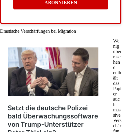
Drastische Verschärfungen bei Migration
We
nig
über
rasc
hen
d
enth
ält
das
Papi
er
auc
h
mas
sive
Vers
chär
fun