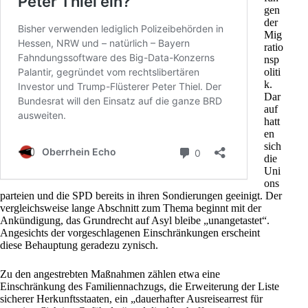
gen
der
Mig
ratio
nsp
oliti
k.
Dar
auf
hatt
en
sich
die
Uni
ons
parteien und die
SPD
bereits in ihren Sondierungen geeinigt. Der
vergleichsweise lange Abschnitt zum Thema beginnt mit der
Ankündigung, das Grundrecht auf Asyl bleibe „unangetastet“.
Angesichts der vorgeschlagenen Einschränkungen erscheint
diese Behauptung geradezu zynisch.
Zu den angestrebten Maßnahmen zählen etwa eine
Einschränkung des Familiennachzugs, die Erweiterung der Liste
sicherer Herkunftsstaaten, ein „dauerhafter Ausreisearrest für