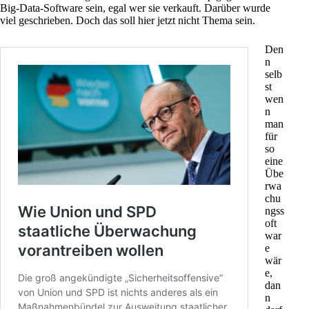
Big-Data-Software sein, egal wer sie verkauft. Darüber wurde
viel geschrieben
. Doch das soll hier jetzt nicht Thema sein.
Den
n
selb
st
wen
n
man
für
so
eine
Übe
rwa
chu
ngss
oft
war
e
wär
e,
dan
n