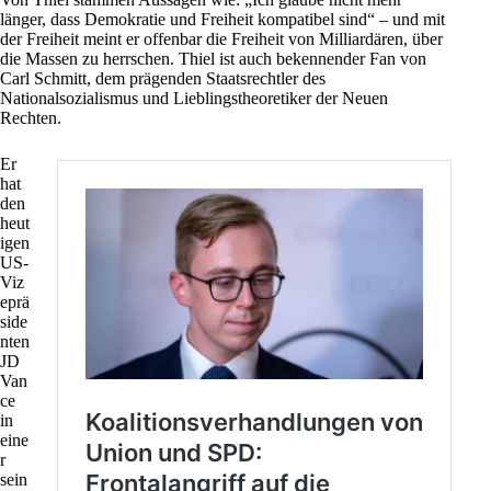
länger, dass Demokratie und Freiheit kompatibel sind“ – und mit
der Freiheit meint er offenbar
die Freiheit von Milliardären, über
die Massen zu herrschen
. Thiel ist auch bekennender
Fan von
Carl Schmitt
, dem prägenden Staatsrechtler des
Nationalsozialismus und Lieblingstheoretiker der Neuen
Rechten.
Er
hat
den
heut
igen
US-
Viz
eprä
side
nten
JD
Van
ce
in
eine
r
sein