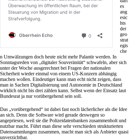
darf
es
ang
esic
hts
der
geo
strat
egis
che
n Umwälzungen doch heute nicht mehr Palantir werden. In
Sonntagsreden von „digitaler Souveränität“ schwafeln, aber sich
unter der Woche ausgerechnet bei Fragen der nationalen
Sicherheit wieder einmal von einem US-Konzern abhängig
machen wollen. Eindeutiger kann man echt nicht zeigen, dass
man in Sachen Digitalisierung und Autonomie in
Deutschland
wirklich nicht bis drei zählen kann. Selbst wenn der Einsatz laut
Bundesrat ja nur vorübergehend sein soll.
Das „vorübergehend“ ist dabei fast noch lächerlicher als die Idee
an sich. Denn die Software wird gerade deswegen so
angepriesen, weil sie die Polizeidatenbanken zusammenholt und
nutzbar macht. Führt man diese sehr verschieden strukturierten
Datensammlungen zusammen, macht man sich als Anbieter quasi
unverzichtbar.