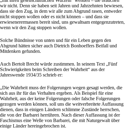
„mit ihren gesellschaftlichen Wurzeln“ wenden – die brauchen
wir nicht. Denn sie haben seit Jahren und Jahrzehnten bewiesen,
dass sie den Zug, in dem wir alle zum Abgrund rasen, entweder
nicht stoppen wollen oder es nicht können – und dass sie
erwiesenerermassen bereit sind, uns gewaltsam entgegenzutreten,
wenn wir den Zug stoppen wollen.
Solche Bündnisse von unten und für ein Leben gegen den
Abgrund hätten sicher auch Dietrich Bonhoeffers Beifall und
Mitdenken gefunden.
Auch Bertolt Brecht würde zustimmen. In seinem Text
„Fünf
Schwierigkeiten beim Schreiben der Wahrheit“ aus der
Jahreswende 1934/35
schrieb er:
„Die Wahrheit muss der Folgerungen wegen gesagt werden, die
sich aus ihr für das Verhalten ergeben. Als Beispiel für eine
Wahrheit, aus der keine Folgerungen oder falsche Folgerungen
gezogen werden können, soll uns die weitverbreitete Auffassung
dienen, dass in einigen Ländern schlimme Zustände herrschen,
die von der Barbarei herrühren. Nach dieser Auffassung ist der
Faschismus eine Welle von Barbarei, die mit Naturgewalt über
einige Länder hereingebrochen ist.