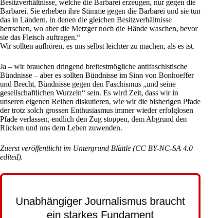
Besitzverhältnisse, welche die Barbarei erzeugen, nur gegen die
Barbarei. Sie erheben ihre Stimme gegen die Barbarei und sie tun
das in Ländern, in denen die gleichen Besitzverhältnisse
herrschen, wo aber die Metzger noch die Hände waschen, bevor
sie das Fleisch auftragen.“
Wir sollten aufhören, es uns selbst leichter zu machen, als es ist.
Ja – wir brauchen dringend breitestmögliche antifaschistische
Bündnisse – aber es sollten Bündnisse im Sinn von Bonhoeffer
und Brecht, Bündnisse gegen den Faschismus „und seine
gesellschaftlichen Wurzeln“ sein. Es wird Zeit, dass wir in
unseren eigenen Reihen diskutieren, wie wir die bisherigen Pfade
der trotz solch grossen Enthusiasmus immer wieder erfolglosen
Pfade verlassen, endlich den Zug stoppen, dem Abgrund den
Rücken und uns dem Leben zuwenden.
Zuerst veröffentlicht im
Untergrund Blättle
(
CC BY-NC-SA 4.0
edited).
Unabhängiger Journalismus braucht
ein starkes Fundament