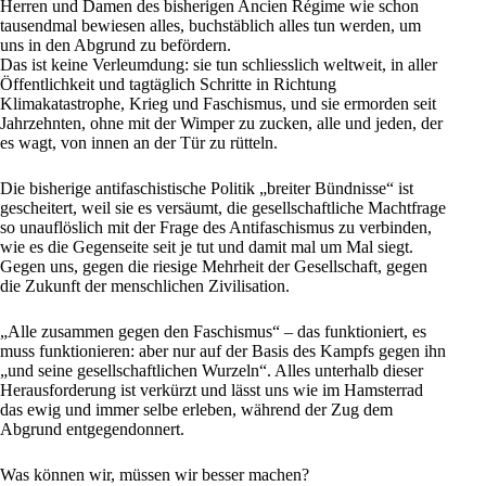
Herren und Damen des bisherigen Ancien Régime wie schon
tausendmal bewiesen alles, buchstäblich alles tun werden, um
uns in den Abgrund zu befördern.
Das ist keine Verleumdung: sie tun schliesslich weltweit, in aller
Öffentlichkeit und tagtäglich Schritte in Richtung
Klimakatastrophe, Krieg und
Faschismus
, und sie ermorden seit
Jahrzehnten, ohne mit der Wimper zu zucken, alle und jeden, der
es wagt, von innen an der Tür zu rütteln.
Die bisherige antifaschistische Politik „breiter Bündnisse“ ist
gescheitert, weil sie es versäumt, die gesellschaftliche Machtfrage
so unauflöslich mit der Frage des Antifaschismus zu verbinden,
wie es die Gegenseite seit je tut und damit mal um Mal siegt.
Gegen uns, gegen die riesige Mehrheit der Gesellschaft, gegen
die Zukunft der menschlichen Zivilisation.
„Alle zusammen gegen den Faschismus“ – das funktioniert, es
muss funktionieren: aber nur auf der Basis des Kampfs gegen ihn
„und seine gesellschaftlichen Wurzeln“. Alles unterhalb dieser
Herausforderung ist verkürzt und lässt uns wie im Hamsterrad
das ewig und immer selbe erleben, während der Zug dem
Abgrund entgegendonnert.
Was können wir, müssen wir besser machen?