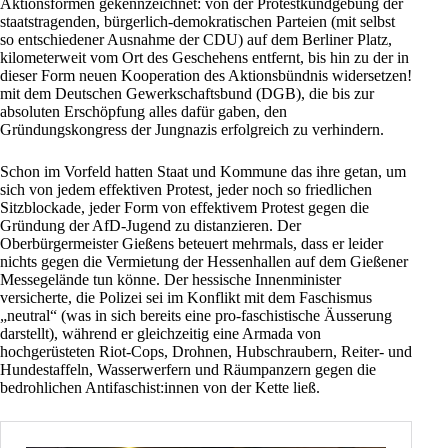
Aktionsformen gekennzeichnet: von der Protestkundgebung der
staatstragenden, bürgerlich-demokratischen Parteien (mit selbst
so entschiedener Ausnahme der
CDU
) auf dem Berliner Platz,
kilometerweit vom Ort des Geschehens entfernt, bis hin zu der in
dieser Form neuen Kooperation des
Aktionsbündnis widersetzen!
mit dem Deutschen Gewerkschaftsbund (
DGB
), die bis zur
absoluten Erschöpfung alles dafür gaben, den
Gründungskongress der Jungnazis erfolgreich zu verhindern.
Schon im Vorfeld hatten Staat und Kommune das ihre getan, um
sich von jedem effektiven
Protest
, jeder noch so friedlichen
Sitzblockade, jeder Form von effektivem
Protest
gegen die
Gründung der
AfD
-Jugend zu distanzieren. Der
Oberbürgermeister Gießens beteuert mehrmals, dass er leider
nichts gegen die Vermietung der Hessenhallen auf dem Gießener
Messegelände tun könne. Der hessische Innenminister
versicherte, die
Polizei
sei im Konflikt mit dem
Faschismus
„neutral“ (was in sich bereits eine pro-faschistische Äusserung
darstellt), während er gleichzeitig eine Armada von
hochgerüsteten Riot-Cops, Drohnen, Hubschraubern, Reiter- und
Hundestaffeln, Wasserwerfern und Räumpanzern gegen die
bedrohlichen Antifaschist:innen von der Kette ließ.