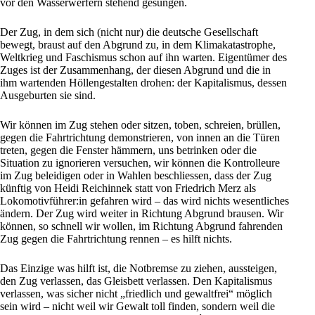
vor den Wasserwerfern stehend gesungen.
Der Zug, in dem sich (nicht nur) die deutsche Gesellschaft
bewegt, braust auf den Abgrund zu, in dem Klimakatastrophe,
Weltkrieg und
Faschismus
schon auf ihn warten. Eigentümer des
Zuges ist der Zusammenhang, der diesen Abgrund und die in
ihm wartenden Höllengestalten drohen: der Kapitalismus, dessen
Ausgeburten sie sind.
Wir können im Zug stehen oder sitzen, toben, schreien, brüllen,
gegen die Fahrtrichtung demonstrieren, von innen an die Türen
treten, gegen die Fenster hämmern, uns betrinken oder die
Situation zu ignorieren versuchen, wir können die Kontrolleure
im Zug beleidigen oder in Wahlen beschliessen, dass der Zug
künftig von Heidi Reichinnek statt von
Friedrich Merz
als
Lokomotivführer:in gefahren wird – das wird nichts wesentliches
ändern. Der Zug wird weiter in Richtung Abgrund brausen. Wir
können, so schnell wir wollen, im Richtung Abgrund fahrenden
Zug gegen die Fahrtrichtung rennen – es hilft nichts.
Das Einzige was hilft ist, die Notbremse zu ziehen, aussteigen,
den Zug verlassen, das Gleisbett verlassen. Den Kapitalismus
verlassen, was sicher nicht „friedlich und gewaltfrei“ möglich
sein wird – nicht weil wir Gewalt toll finden, sondern weil die