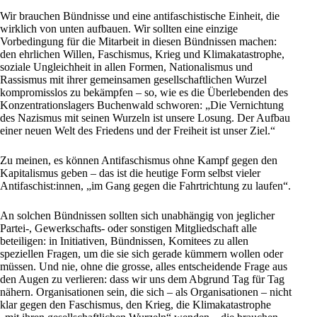
Wir brauchen Bündnisse und eine antifaschistische Einheit, die
wirklich von unten aufbauen. Wir sollten eine einzige
Vorbedingung für die Mitarbeit in diesen Bündnissen machen:
den ehrlichen Willen, Faschismus, Krieg und Klimakatastrophe,
soziale Ungleichheit in allen Formen, Nationalismus und
Rassismus mit ihrer gemeinsamen gesellschaftlichen Wurzel
kompromisslos zu bekämpfen – so, wie es die Überlebenden des
Konzentrationslagers Buchenwald schworen: „Die Vernichtung
des Nazismus mit seinen Wurzeln ist unsere Losung. Der Aufbau
einer neuen Welt des Friedens und der Freiheit ist unser Ziel.“
Zu meinen, es können Antifaschismus ohne Kampf gegen den
Kapitalismus geben – das ist die heutige Form selbst vieler
Antifaschist:innen, „im Gang gegen die Fahrtrichtung zu laufen“.
An solchen Bündnissen sollten sich unabhängig von jeglicher
Partei-, Gewerkschafts- oder sonstigen Mitgliedschaft alle
beteiligen: in Initiativen, Bündnissen, Komitees zu allen
speziellen Fragen, um die sie sich gerade kümmern wollen oder
müssen. Und nie, ohne die grosse, alles entscheidende Frage aus
den Augen zu verlieren: dass wir uns dem Abgrund Tag für Tag
nähern. Organisationen sein, die sich – als Organisationen – nicht
klar gegen den Faschismus, den Krieg, die Klimakatastrophe