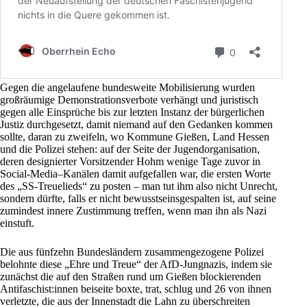
Gegen die angelaufene bundesweite Mobilisierung wurden
großräumige Demonstrationsverbote verhängt und juristisch
gegen alle Einsprüche bis zur letzten Instanz der bürgerlichen
Justiz durchgesetzt, damit niemand auf den Gedanken kommen
sollte, daran zu zweifeln, wo Kommune Gießen, Land Hessen
und die
Polizei
stehen: auf der Seite der Jugendorganisation,
deren designierter Vorsitzender Hohm wenige Tage zuvor in
Social-Media–Kanälen damit aufgefallen war, die ersten Worte
des „SS-Treuelieds“ zu posten – man tut ihm also nicht Unrecht,
sondern dürfte, falls er nicht bewusstseinsgespalten ist, auf seine
zumindest innere Zustimmung treffen, wenn man ihn als Nazi
einstuft.
Die aus fünfzehn Bundesländern zusammengezogene
Polizei
belohnte diese „Ehre und Treue“ der
AfD
-Jungnazis, indem sie
zunächst die auf den Straßen rund um Gießen blockierenden
Antifaschist:innen beiseite boxte, trat, schlug und 26 von ihnen
verletzte, die aus der Innenstadt die Lahn zu überschreiten