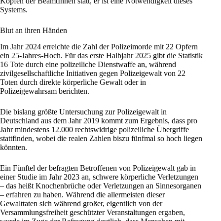
Köpfen der BeamtInnen statt, er ist eine Notwendigkeit dieses
Systems.
Blut an ihren Händen
Im Jahr 2024 erreichte die Zahl der Polizeimorde mit 22 Opfern
ein 25-Jahres-Hoch. Für das erste Halbjahr 2025 gibt die Statistik
16 Tote durch eine polizeiliche Dienstwaffe an, während
zivilgesellschaftliche Initiativen gegen Polizeigewalt von 22
Toten durch direkte körperliche Gewalt oder in
Polizeigewahrsam berichten.
Die bislang größte Untersuchung zur Polizeigewalt in
Deutschland
aus dem Jahr 2019 kommt zum Ergebnis, dass pro
Jahr mindestens 12.000 rechtswidrige polizeiliche Übergriffe
stattfinden, wobei die realen Zahlen biszu fünfmal so hoch liegen
könnten.
Ein Fünftel der befragten Betroffenen von Polizeigewalt gab in
einer Studie im Jahr 2023 an, schwere körperliche Verletzungen
– das heißt Knochenbrüche oder Verletzungen an Sinnesorganen
– erfahren zu haben. Während die allermeisten dieser
Gewalttaten sich während großer, eigentlich von der
Versammlungsfreiheit geschützter Veranstaltungen ergaben,