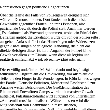
Repressionen gegen politische Gegner:innen
Über die Hälfte der Fälle von Polizeigewalt ereignete sich
während Demonstrationen. Dort fanden auch die meisten
Gewaltakte gegenüber Frauen und trans Personen, also
patriarchale Gewalt, durch die Polizei statt. Auch hier werden
„Eskalationen“ als Vorwand genommen, wobei ein Fünftel der
Befragten angibt, die Eskalation würde oft von der Polizei selbst
ausgehen. Anlass dafür ist das Hinterfragen oder Widersetzen
gegen Anweisungen oder jegliche Handlung, die nicht das
direkte Befolgen dieser ist. Laut Angaben der Polizei käme
Gewalt vor allem zum Einsatz, wenn diese als legitim und
praktisch eingeschätzt wird, ob rechtswidrig oder nicht.
Dieser völlig undefinierte Maßstab erlaubt und begünstigt
willkürliche Angriffe auf die Bevölkerung, vor allem auf die
Teile, die den Finger in die Wunde legen. In Köln kam es wegen
der Parole „Deutsche Polizisten, Mörder und Faschisten!“ zur
Anzeige wegen Beleidigung. Die Großdemonstration des
Rheinmetall Entwaffnen Camps wurde mit massiver Gewalt
aufgelöst, Palästinasolidarität wird aufgrund von unterstelltem
„Antisemitismus“ kriminalisiert. Währenddessen wird die
Mitgliedschaft von Beamt:innen in faschistischen,
antisemitischen Gruppen wie „NSU 2.0“ geduldet, weil dieser