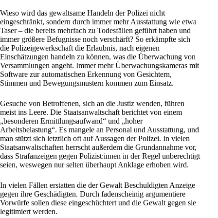
Wieso wird das gewaltsame Handeln der Polizei nicht
eingeschränkt, sondern durch immer mehr Ausstattung wie etwa
Taser – die bereits mehrfach zu Todesfällen geführt haben und
immer größere Befugnisse noch verschärft? So erkämpfte sich
die Polizeigewerkschaft die Erlaubnis, nach eigenen
Einschätzungen handeln zu können, was die Überwachung von
Versammlungen angeht. Immer mehr Überwachungskameras mit
Software zur automatischen Erkennung von Gesichtern,
Stimmen und Bewegungsmustern kommen zum Einsatz.
Gesuche von Betroffenen, sich an die Justiz wenden, führen
meist ins Leere. Die Staatsanwaltschaft berichtet von einem
„besonderen Ermittlungsaufwand“ und „hoher
Arbeitsbelastung“. Es mangele an Personal und Ausstattung, und
man stützt sich letztlich oft auf Aussagen der Polizei. In vielen
Staatsanwaltschaften herrscht außerdem die Grundannahme vor,
dass Strafanzeigen gegen Polizist:innen in der Regel unberechtigt
seien, weswegen nur selten überhaupt Anklage erhoben wird.
In vielen Fällen erstatten die der Gewalt Beschuldigten Anzeige
gegen ihre Geschädigten. Durch fadenscheinig argumentiere
Vorwürfe sollen diese eingeschüchtert und die Gewalt gegen sie
legitimiert werden.