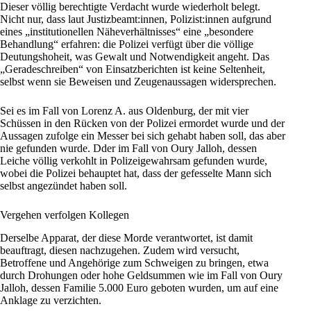
Dieser völlig berechtigte Verdacht wurde wiederholt belegt.
Nicht nur, dass laut Justizbeamt:innen, Polizist:innen aufgrund
eines „institutionellen Näheverhältnisses“ eine „besondere
Behandlung“ erfahren: die
Polizei
verfügt über die völlige
Deutungshoheit, was Gewalt und Notwendigkeit angeht. Das
„Geradeschreiben“ von Einsatzberichten ist keine Seltenheit,
selbst wenn sie Beweisen und Zeugenaussagen widersprechen.
Sei es im Fall von Lorenz A. aus Oldenburg, der mit vier
Schüssen in den Rücken von der
Polizei
ermordet wurde und der
Aussagen zufolge ein Messer bei sich gehabt haben soll, das aber
nie gefunden wurde. Dder im Fall von Oury Jalloh, dessen
Leiche völlig verkohlt in Polizeigewahrsam gefunden wurde,
wobei die Polizei behauptet hat, dass der gefesselte Mann sich
selbst angezündet haben soll.
Vergehen verfolgen Kollegen
Derselbe Apparat, der diese Morde verantwortet, ist damit
beauftragt, diesen nachzugehen. Zudem wird versucht,
Betroffene und Angehörige zum Schweigen zu bringen, etwa
durch Drohungen oder hohe Geldsummen wie im Fall von Oury
Jalloh, dessen Familie 5.000 Euro geboten wurden, um auf eine
Anklage zu verzichten.